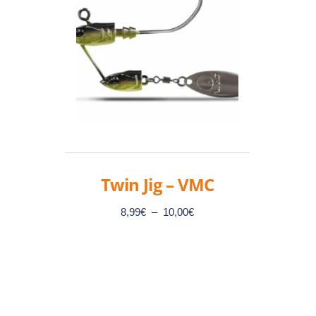
Twin Jig – VMC
Plage
8,99
€
–
10,00
€
de
prix :
8,99€
Ce
à
produit
10,00€
a