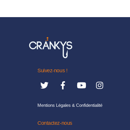
plusieurs
variations.
Les
options
peuvent
être
choisies
sur
la
Suivez-nous !
page
du
produit
Mentions Légales & Confidentialité
Contactez-nous