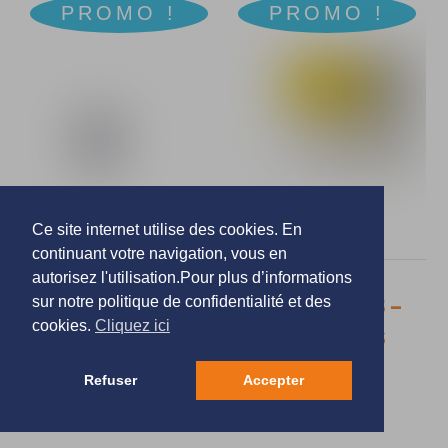
plusieurs
a
PROMO !
PROMO !
variations.
plusieurs
Les
variations.
options
Les
peuvent
options
être
peuvent
choisies
être
sur
choisies
la
sur
Ce site internet utilise des cookies. En
page
la
continuant votre navigation, vous en
du
page
autorisez l'utilisation.Pour plus d’informations
I Brake –
I Slide 135 B –
produit
sur notre politique de confidentialité et des
du
cookies.
Cliquez ici
Megabass
Megabass
produit
Le
Le
Le
Le
59,90
€
57,90
€
61,70
€
61,80
€
Refuser
Accepter
prix
prix
prix
prix
initial
actuel
initial
actuel