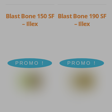
choisies
choisies
sur
sur
Blast Bone 150 SF
Blast Bone 190 SF
la
la
– Illex
– Illex
page
page
du
du
produit
produit
PROMO !
PROMO !