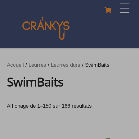
Skip
Cart
Men
to
content
Accueil
/
Leurres
/
Leurres durs
/ SwimBaits
SwimBaits
Affichage de 1–150 sur 166 résultats