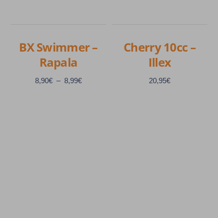
BX Swimmer –
Cherry 10cc –
Rapala
Illex
Plage
8,90
€
–
8,99
€
20,95
€
de
prix :
8,90€
à
Ce
Ce
8,99€
produit
produit
a
a
plusieurs
plusieurs
variations.
variations.
Les
Les