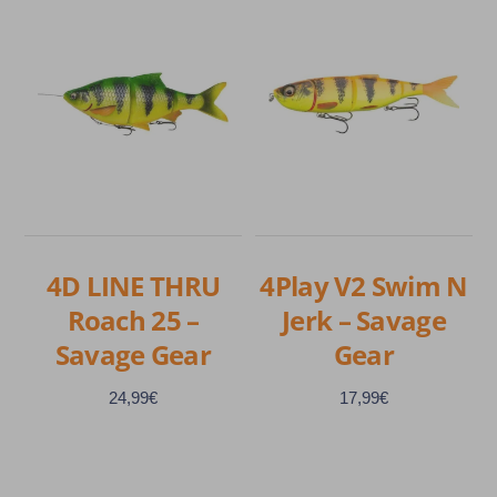
plusieurs
a
variations.
plusieurs
Les
variations.
options
Les
peuvent
options
être
peuvent
choisies
être
sur
choisies
la
sur
4D LINE THRU
4Play V2 Swim N
page
la
Roach 25 –
Jerk – Savage
du
page
produit
Savage Gear
Gear
du
produit
24,99
€
17,99
€