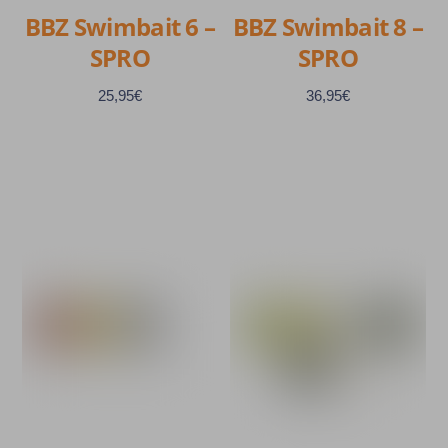
sur
BBZ Swimbait 6 –
BBZ Swimbait 8 –
du
la
produit
SPRO
SPRO
page
du
25,95
€
36,95
€
produit
Ce
Ce
produit
produit
a
a
plusieurs
plusieurs
variations.
variations.
Les
Les
options
options
peuvent
peuvent
être
être