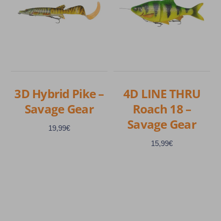
3D Hybrid Pike –
4D LINE THRU
Savage Gear
Roach 18 –
Savage Gear
19,99
€
15,99
€
Ce
produit
Ce
a
produit