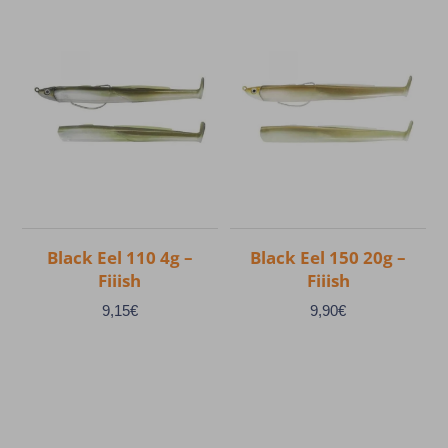
produit
a
plusieurs
variations.
Les
options
peuvent
être
choisies
Black Eel 110 4g –
Black Eel 150 20g –
sur
Fiiish
Fiiish
la
page
9,15
€
9,90
€
du
produit
Ce
Ce