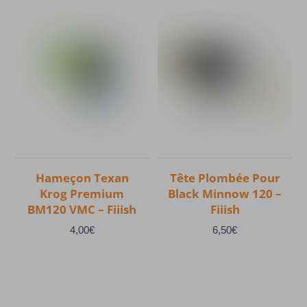
produit
produit
a
a
plusieurs
plusieurs
variations.
variations.
Les
Les
options
options
peuvent
peuvent
être
être
choisies
choisies
Hameçon Texan
Tête Plombée Pour
sur
sur
Krog Premium
Black Minnow 120 –
la
la
BM120 VMC – Fiiish
Fiiish
page
page
4,00
€
6,50
€
du
du
produit
produit