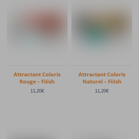
a
plusieurs
variations.
Les
options
peuvent
être
choisies
Attractant Coloris
Attractant Coloris
sur
Rouge – Fiiish
Naturel – Fiiish
la
page
11,20
€
11,20
€
du
produit