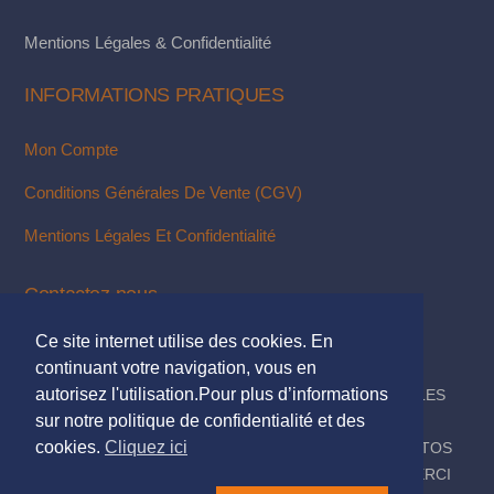
page
Mentions Légales & Confidentialité
du
produit
INFORMATIONS PRATIQUES
Mon Compte
Conditions Générales De Vente (CGV)
Mentions Légales Et Confidentialité
Contactez-nous
Ce site internet utilise des cookies. En
Via Notre Formulaire De Contact
continuant votre navigation, vous en
autorisez l'utilisation.Pour plus d’informations
© 2018. TOUS DROITS RÉSERVÉS - MENTIONS LÉGALES
sur notre politique de confidentialité et des
DESIGN & INTÉGRATION :
KUBBICOM
cookies.
Cliquez ici
© SAUF MENTIONS CONTRAIRES LES TEXTES & PHOTOS
PRÉSENTÉS SUR CE SITE NOUS APPARTIENNENT, MERCI