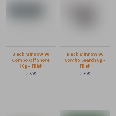
Black Minnow 90
Black Minnow 90
Combo Off Shore
Combo Search 8g –
10g – Fiiish
Fiiish
8,50
€
8,50
€
Ce
Ce
produit
produit