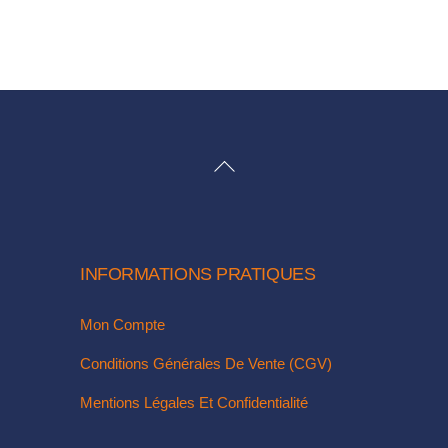
produit
a
plusieurs
variations.
Les
options
BACK
peuvent
TO
être
TOP
choisies
sur
la
INFORMATIONS PRATIQUES
page
Mon Compte
du
produit
Conditions Générales De Vente (CGV)
Mentions Légales Et Confidentialité