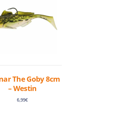
nar The Goby 8cm
– Westin
6,99
€
Ce