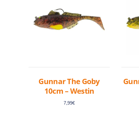
Gunnar The Goby
Gun
10cm – Westin
7,99
€
Ce