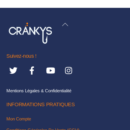
a
plusieurs
variations.
BACK
Les
TO
options
TOP
peuvent
être
Suivez-nous !
choisies
sur
la
page
du
Mentions Légales & Confidentialité
produit
INFORMATIONS PRATIQUES
Mon Compte