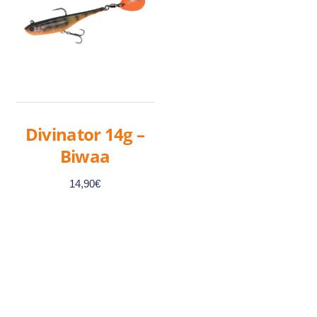
Divinator 14g –
Biwaa
14,90
€
Ce
produit
a