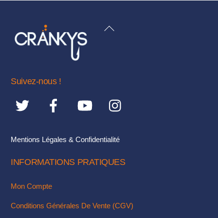
plusieurs
variations.
BACK
Les
TO
options
TOP
peuvent
être
Suivez-nous !
choisies
sur
la
page
du
Mentions Légales & Confidentialité
produit
INFORMATIONS PRATIQUES
Mon Compte
Conditions Générales De Vente (CGV)