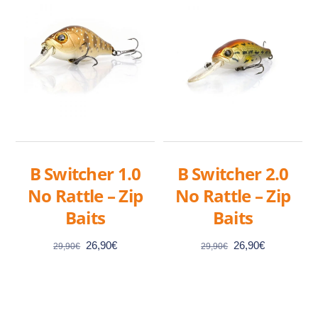
B Switcher 1.0
B Switcher 2.0
No Rattle – Zip
No Rattle – Zip
Baits
Baits
Le
Le
Le
Le
26,90
€
26,90
€
29,90
€
29,90
€
prix
prix
prix
prix
initial
actuel
initial
actuel
était :
est :
était :
est :