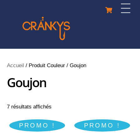
Skip
Cart
Men
to
content
Accueil
/ Produit Couleur / Goujon
Goujon
7 résultats affichés
PROMO !
PROMO !