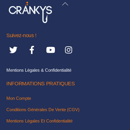
BACK
Les
TO
options
TOP
peuvent
être
Suivez-nous !
choisies
sur
la
page
du
Mentions Légales & Confidentialité
produit
INFORMATIONS PRATIQUES
Mon Compte
Conditions Générales De Vente (CGV)
Mentions Légales Et Confidentialité