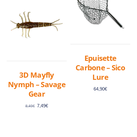
Epuisette
Carbone – Sico
3D Mayfly
Lure
Nymph – Savage
64,90
€
Gear
Le
Le
7,49
€
8,49
€
prix
prix
initial
actuel
était :
est :