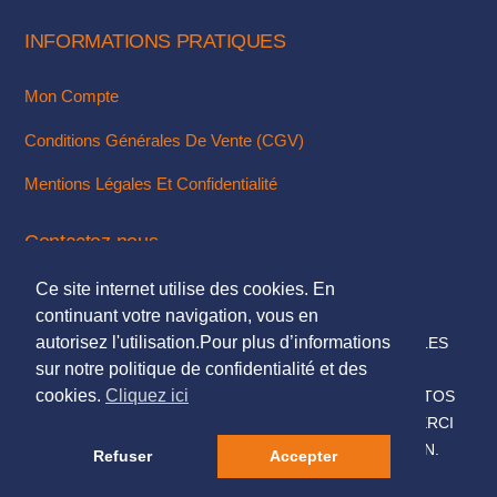
produit
INFORMATIONS PRATIQUES
Mon Compte
Conditions Générales De Vente (CGV)
Mentions Légales Et Confidentialité
Contactez-nous
Ce site internet utilise des cookies. En
Via Notre Formulaire De Contact
continuant votre navigation, vous en
autorisez l'utilisation.Pour plus d’informations
© 2018. TOUS DROITS RÉSERVÉS - MENTIONS LÉGALES
sur notre politique de confidentialité et des
DESIGN & INTÉGRATION :
KUBBICOM
cookies.
Cliquez ici
© SAUF MENTIONS CONTRAIRES LES TEXTES & PHOTOS
PRÉSENTÉS SUR CE SITE NOUS APPARTIENNENT, MERCI
DE NE PAS LES UTILISER SANS NOTRE AUTORISATION.
Refuser
Accepter