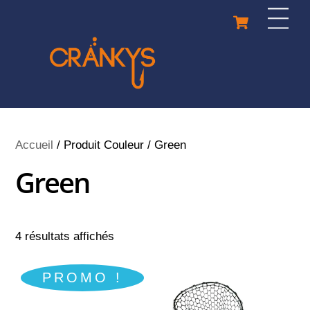
Skip
Cart
Men
to
content
Accueil
/ Produit Couleur / Green
Green
4 résultats affichés
PROMO !