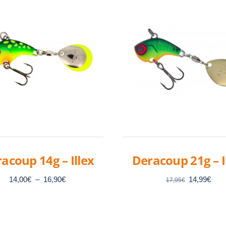
acoup 14g – Illex
Deracoup 21g – I
Plage
Le
Le
14,00
€
–
16,90
€
14,99
€
17,95
€
de
prix
prix
prix :
initial
actu
14,00€
était :
est :