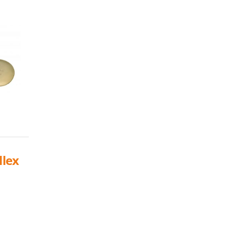
llex
el