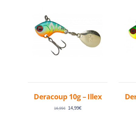
Deracoup 10g – Illex
Der
Le
Le
14,99
€
16,95
€
prix
prix
initial
actuel
était :
est :