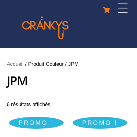
Skip
Cart
Men
to
content
Accueil
/ Produit Couleur / JPM
JPM
6 résultats affichés
PROMO !
PROMO !