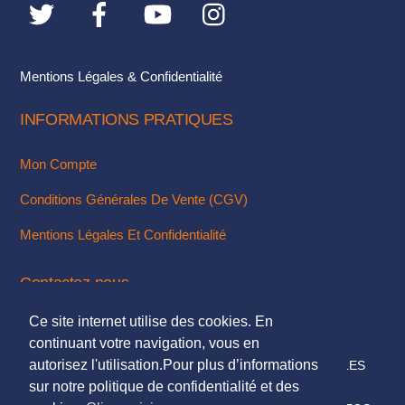
sur
sur
la
la
page
page
du
du
Mentions Légales & Confidentialité
produit
produit
INFORMATIONS PRATIQUES
Mon Compte
Conditions Générales De Vente (CGV)
Mentions Légales Et Confidentialité
Contactez-nous
Ce site internet utilise des cookies. En
Via Notre Formulaire De Contact
continuant votre navigation, vous en
autorisez l'utilisation.Pour plus d’informations
© 2018. TOUS DROITS RÉSERVÉS - MENTIONS LÉGALES
sur notre politique de confidentialité et des
DESIGN & INTÉGRATION :
KUBBICOM