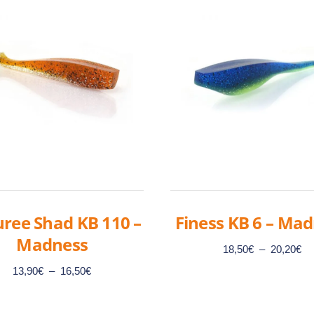
ree Shad KB 110 –
Finess KB 6 – Ma
Madness
Pl
18,50
€
–
20,20
€
de
Plage
13,90
€
–
16,50
€
pri
de
18
prix :