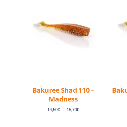
Bakuree Shad 110 –
Baku
Madness
Plage
14,50
€
–
15,70
€
de
prix :