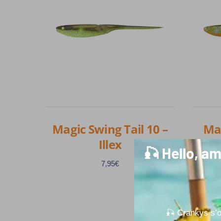
Magic Swing Tail 10 –
Mag
Illex
🎣 Hello, am
7,95
€
Ce
🎣 Crankys s’o