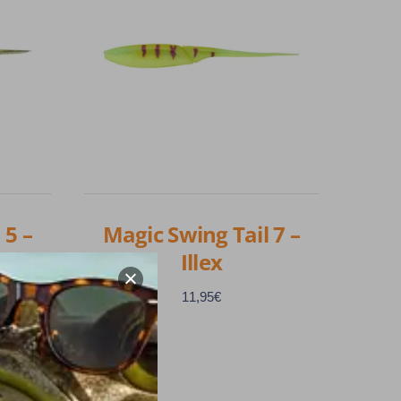
 5 –
Magic Swing Tail 7 –
Illex
11,95
€
Ce