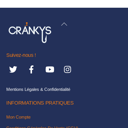
a
plusieurs
variations.
BACK
Les
TO
options
TOP
peuvent
être
Suivez-nous !
choisies
sur
la
page
du
Mentions Légales & Confidentialité
produit
INFORMATIONS PRATIQUES
Mon Compte