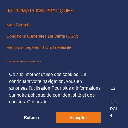
produit
produit
INFORMATIONS PRATIQUES
Mon Compte
Conditions Générales De Vente (CGV)
Mentions Légales Et Confidentialité
Contactez-nous
Ce site internet utilise des cookies. En
Via Notre Formulaire De Contact
continuant votre navigation, vous en
autorisez l'utilisation.Pour plus d’informations
© 2018. TOUS DROITS RÉSERVÉS - MENTIONS LÉGALES
sur notre politique de confidentialité et des
DESIGN & INTÉGRATION :
KUBBICOM
cookies.
Cliquez ici
© SAUF MENTIONS CONTRAIRES LES TEXTES & PHOTOS
PRÉSENTÉS SUR CE SITE NOUS APPARTIENNENT, MERCI
DE NE PAS LES UTILISER SANS NOTRE AUTORISATION.
Refuser
Accepter