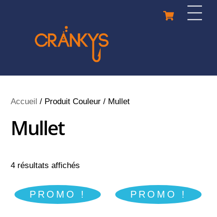
Skip
Cart
Men
to
content
Accueil
/ Produit Couleur / Mullet
Mullet
4 résultats affichés
PROMO !
PROMO !