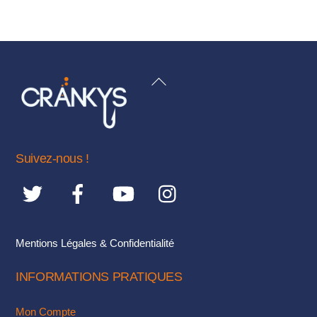
produit
a
plusieurs
variations.
BACK
Les
TO
options
TOP
peuvent
être
Suivez-nous !
choisies
sur
la
page
du
Mentions Légales & Confidentialité
produit
INFORMATIONS PRATIQUES
Mon Compte