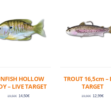
UNFISH HOLLOW
TROUT 16,5cm – 
Y – LIVE TARGET
TARGET
Le
Le
Le
Le
14,50
€
12,99
€
19,50
€
19,90
€
prix
prix
prix
prix
initial
actuel
initial
actu