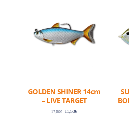
GOLDEN SHINER 14cm
S
– LIVE TARGET
BOD
Le
Le
11,50
€
17,50
€
prix
prix
initial
actuel