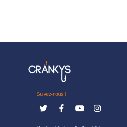
était :
est :
17,50€.
11,50€.
Suivez-nous !