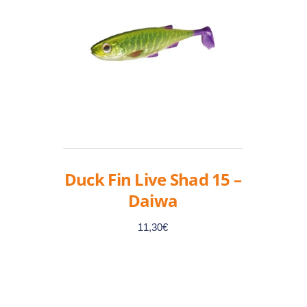
Duck Fin Live Shad 15 –
Daiwa
11,30
€
Ce