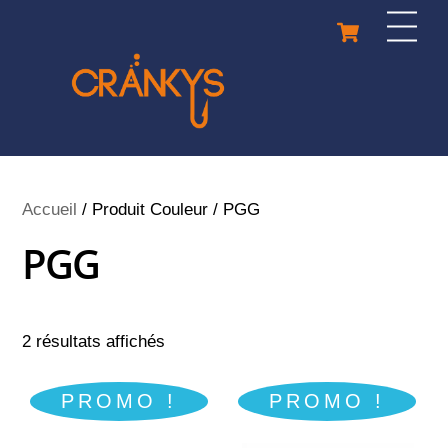
Skip
Cart
Men
to
content
Accueil
/ Produit Couleur / PGG
PGG
2 résultats affichés
PROMO !
PROMO !