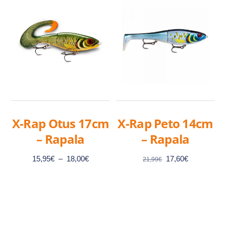
X-Rap Otus 17cm
X-Rap Peto 14cm
– Rapala
– Rapala
Plage
Le
Le
15,95
€
–
18,00
€
17,60
€
21,99
€
de
prix
prix
prix :
initial
actuel
15,95€
était :
est :
à
21,99€.
17,60€.
Ce
Ce