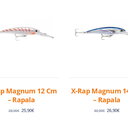
ap Magnum 12 Cm
X-Rap Magnum 1
– Rapala
– Rapala
Le
Le
Le
Le
25,90
€
26,90
€
28,90
€
30,90
€
prix
prix
prix
prix
initial
actuel
initial
actu