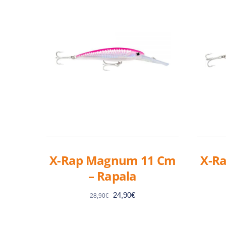
X-Rap Magnum 11 Cm
X-R
– Rapala
Le
Le
24,90
€
28,90
€
prix
prix
initial
actuel