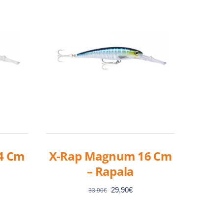
4 Cm
X-Rap Magnum 16 Cm
– Rapala
Le
Le
29,90
€
33,90
€
prix
prix
el
initial
actuel