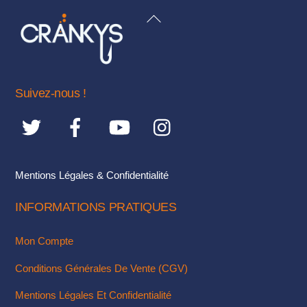
variations.
BACK
Les
TO
options
TOP
peuvent
être
Suivez-nous !
choisies
sur
la
page
du
Mentions Légales & Confidentialité
produit
INFORMATIONS PRATIQUES
Mon Compte
Conditions Générales De Vente (CGV)
Mentions Légales Et Confidentialité