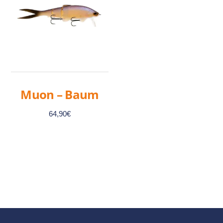
Muon – Baum
64,90
€
Ce
produit
a
plusieurs