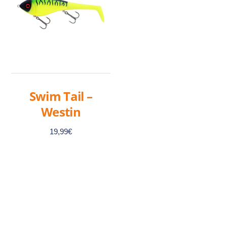
Swim Tail –
Westin
19,99
€
Ce
produit
a