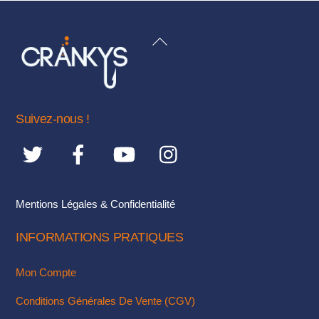
plusieurs
variations.
BACK
Les
TO
options
TOP
peuvent
être
Suivez-nous !
choisies
sur
la
page
du
Mentions Légales & Confidentialité
produit
INFORMATIONS PRATIQUES
Mon Compte
Conditions Générales De Vente (CGV)