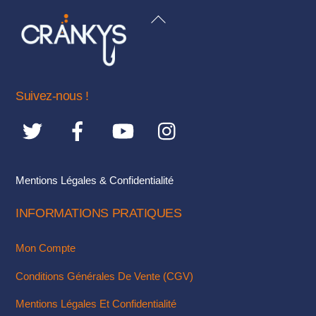
variations.
BACK
Les
TO
options
TOP
peuvent
être
Suivez-nous !
choisies
sur
la
page
du
Mentions Légales & Confidentialité
produit
INFORMATIONS PRATIQUES
Mon Compte
Conditions Générales De Vente (CGV)
Mentions Légales Et Confidentialité