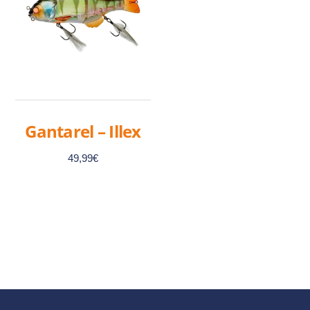
Gantarel – Illex
49,99
€
Ce
produit
a
plusieurs