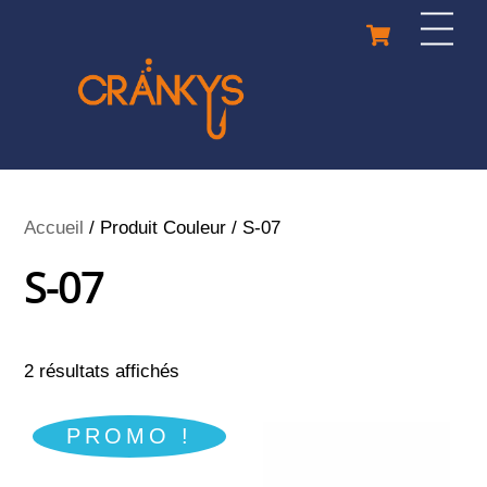
Skip
Cart
Men
to
content
Accueil
/ Produit Couleur / S-07
S-07
2 résultats affichés
PROMO !