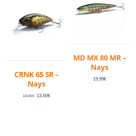
MD MX 80 MR –
Nays
CRNK 65 SR –
19,99
€
Nays
Le
Le
13,50
€
18,99
€
prix
prix
initial
actuel
Ce
était :
est :
produit
18,99€.
13,50€.
a
Ce