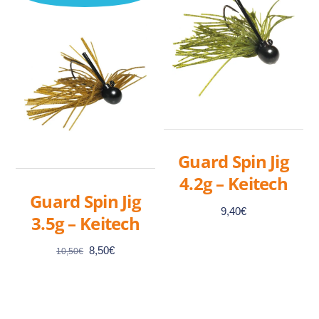
plusieurs
plusieurs
variations.
variations.
Les
Les
options
options
peuvent
peuvent
être
être
choisies
choisies
sur
sur
Guard Spin Jig
la
la
4.2g – Keitech
page
page
Guard Spin Jig
du
du
9,40
€
3.5g – Keitech
produit
produit
Le
Le
8,50
€
10,50
€
prix
prix
initial
actuel
Ce
était :
est :
produit