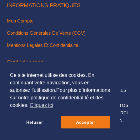
INFORMATIONS PRATIQUES
Mon Compte
Conditions Générales De Vente (CGV)
Mentions Légales Et Confidentialité
Contactez-nous
Ce site internet utilise des cookies. En
Via Notre Formulaire De Contact
continuant votre navigation, vous en
autorisez l'utilisation.Pour plus d’informations
© 2018. TOUS DROITS RÉSERVÉS - MENTIONS LÉGALES
sur notre politique de confidentialité et des
DESIGN & INTÉGRATION :
KUBBICOM
cookies.
Cliquez ici
© SAUF MENTIONS CONTRAIRES LES TEXTES & PHOTOS
PRÉSENTÉS SUR CE SITE NOUS APPARTIENNENT, MERCI
DE NE PAS LES UTILISER SANS NOTRE AUTORISATION.
Refuser
Accepter