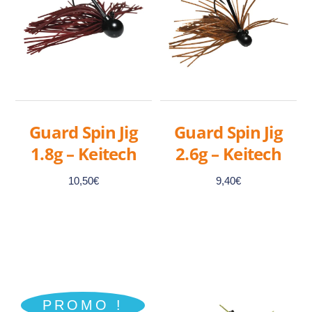
Guard Spin Jig
Guard Spin Jig
1.8g – Keitech
2.6g – Keitech
10,50
€
9,40
€
Ce
Ce
produit
produit
a
a
PROMO !