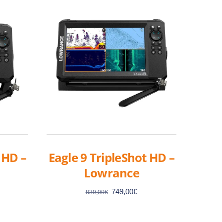
 HD –
Eagle 9 TripleShot HD –
Lowrance
Le
Le
749,00
€
839,00
€
x
prix
prix
uel
initial
actuel