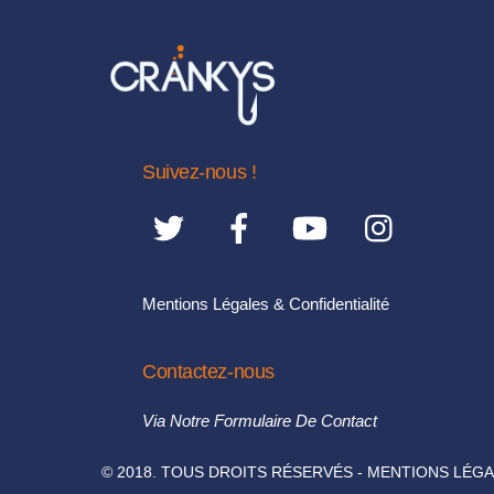
options
peuvent
être
choisies
sur
la
Suivez-nous !
page
du
produit
Mentions Légales & Confidentialité
Contactez-nous
Via Notre Formulaire De Contact
© 2018. TOUS DROITS RÉSERVÉS - MENTIONS LÉGA