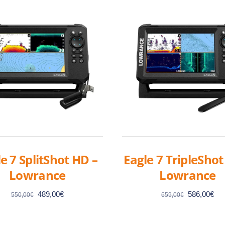
e 7 SplitShot HD –
Eagle 7 TripleShot
Lowrance
Lowrance
Le
Le
Le
Le
489,00
€
586,00
€
550,00
€
659,00
€
prix
prix
prix
pri
initial
actuel
initial
act