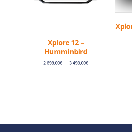
Xplo
Xplore 12 –
Humminbird
Plage
2 698,00
€
–
3 498,00
€
de
prix :
2
Ce
698,00€
produit
à
a
3
plusieurs
498,00€
variations.
Les