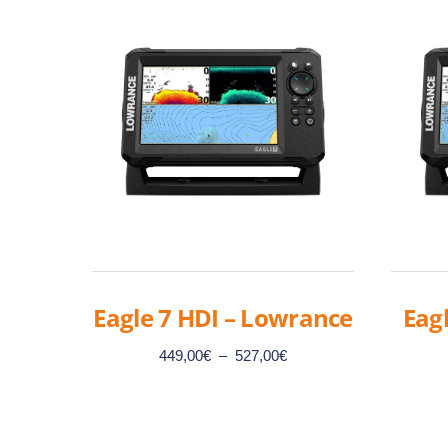
Eagle 7 HDI – Lowrance
Eagl
Plage
449,00
€
–
527,00
€
de
prix :
449,00€