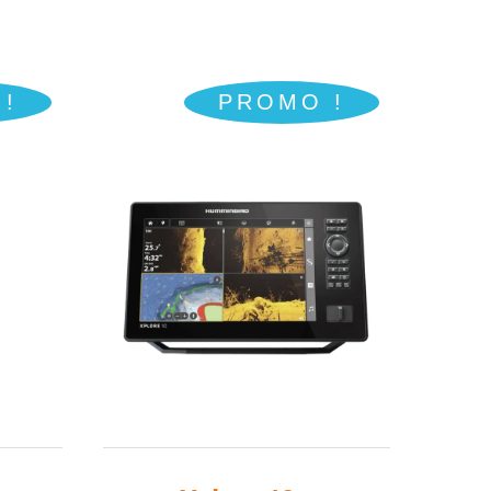
:
était :
est :
,00€.
839,00€.
749,00€.
!
PROMO !