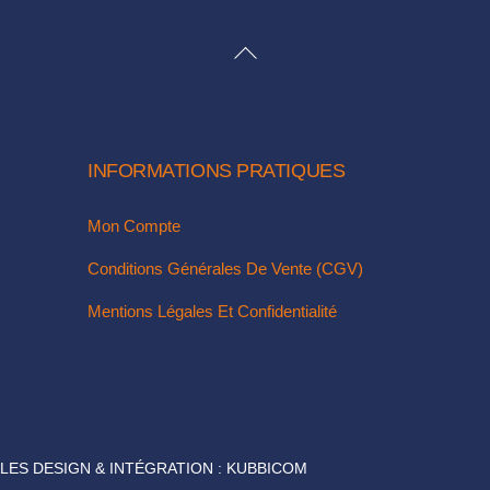
choisies
sur
BACK
la
TO
page
TOP
du
produit
INFORMATIONS PRATIQUES
Mon Compte
Conditions Générales De Vente (CGV)
Mentions Légales Et Confidentialité
LES DESIGN & INTÉGRATION :
KUBBICOM