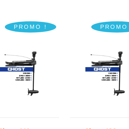
était :
est :
était :
est 
550,00€.
489,00€.
659,00€.
586
PROMO !
PROMO 