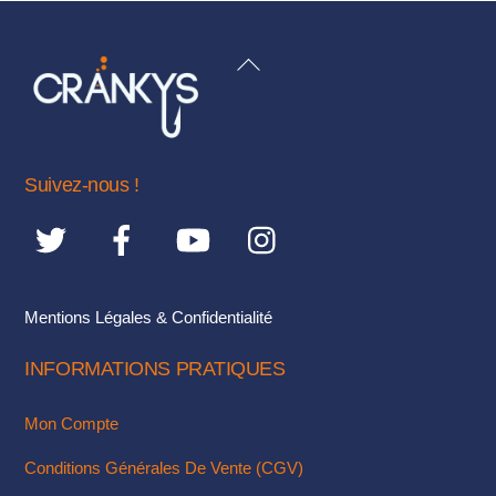
plusieurs
variations.
BACK
Les
TO
options
TOP
peuvent
être
Suivez-nous !
choisies
sur
la
page
du
Mentions Légales & Confidentialité
produit
INFORMATIONS PRATIQUES
Mon Compte
Conditions Générales De Vente (CGV)