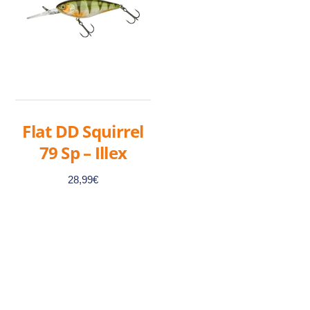
Flat DD Squirrel
79 Sp – Illex
28,99
€
Ce
produit
a