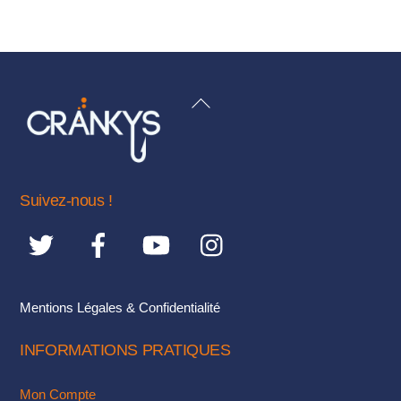
produit
a
plusieurs
variations.
BACK
Les
TO
options
TOP
peuvent
être
Suivez-nous !
choisies
sur
la
page
du
Mentions Légales & Confidentialité
produit
INFORMATIONS PRATIQUES
Mon Compte