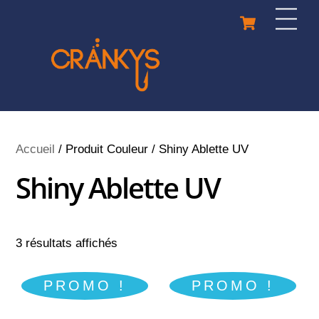
Skip
Cart
Men
to
content
Accueil
/ Produit Couleur / Shiny Ablette UV
Shiny Ablette UV
3 résultats affichés
PROMO !
PROMO !