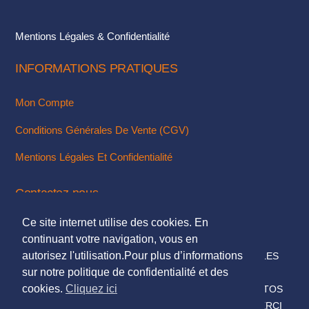
page
du
Mentions Légales & Confidentialité
produit
INFORMATIONS PRATIQUES
Mon Compte
Conditions Générales De Vente (CGV)
Mentions Légales Et Confidentialité
Contactez-nous
Ce site internet utilise des cookies. En
Via Notre Formulaire De Contact
continuant votre navigation, vous en
autorisez l'utilisation.Pour plus d’informations
© 2018. TOUS DROITS RÉSERVÉS - MENTIONS LÉGALES
sur notre politique de confidentialité et des
DESIGN & INTÉGRATION :
KUBBICOM
cookies.
Cliquez ici
© SAUF MENTIONS CONTRAIRES LES TEXTES & PHOTOS
PRÉSENTÉS SUR CE SITE NOUS APPARTIENNENT, MERCI