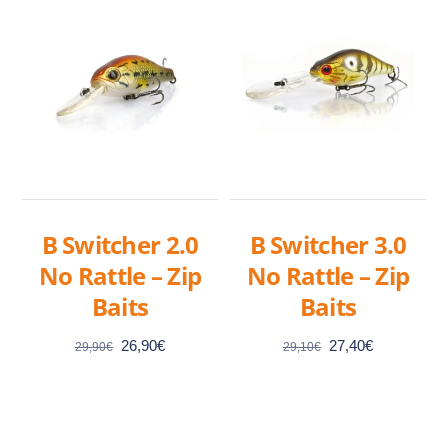
B Switcher 2.0
B Switcher 3.0
No Rattle – Zip
No Rattle – Zip
Baits
Baits
Le
Le
Le
Le
26,90
€
27,40
€
29,90
€
29,10
€
prix
prix
prix
prix
initial
actuel
initial
actuel
était :
est :
était :
est :