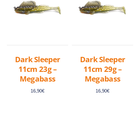
Dark Sleeper
Dark Sleeper
11cm 23g –
11cm 29g –
Megabass
Megabass
16,90
€
16,90
€
Ce
Ce
produit
produit