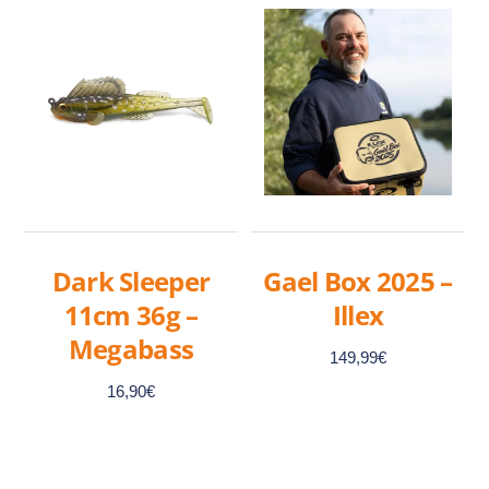
a
a
plusieurs
plusieurs
variations.
variations.
Les
Les
options
options
peuvent
peuvent
être
être
choisies
choisies
sur
sur
Dark Sleeper
Gael Box 2025 –
la
la
11cm 36g –
Illex
page
page
Megabass
du
du
149,99
€
produit
produit
16,90
€