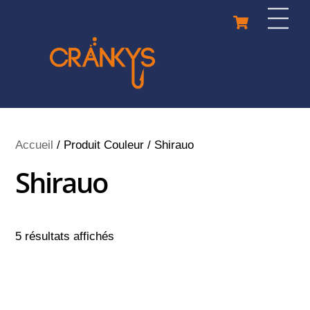
Skip
Cart
Men
to
content
Accueil
/ Produit Couleur / Shirauo
Shirauo
5 résultats affichés