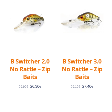
B Switcher 2.0
B Switcher 3.0
No Rattle – Zip
No Rattle – Zip
Baits
Baits
Le
Le
Le
Le
26,90
€
27,40
€
29,90
€
29,10
€
prix
prix
prix
prix
initial
actuel
initial
actuel
était :
est :
était :
est :