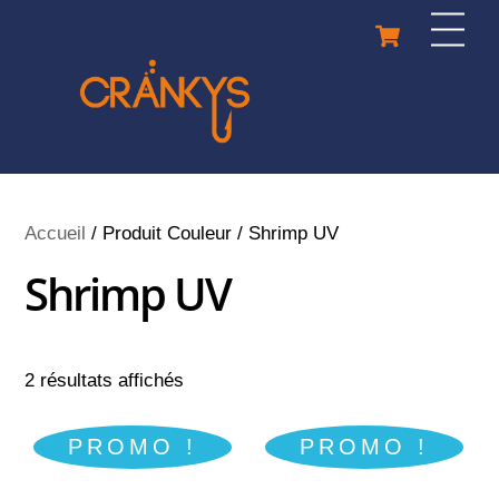
Skip
Cart
Men
to
content
Accueil
/ Produit Couleur / Shrimp UV
Shrimp UV
2 résultats affichés
PROMO !
PROMO !