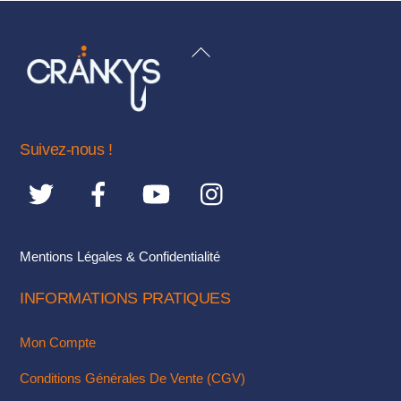
plusieurs
variations.
BACK
Les
TO
options
TOP
peuvent
être
Suivez-nous !
choisies
sur
la
page
du
Mentions Légales & Confidentialité
produit
INFORMATIONS PRATIQUES
Mon Compte
Conditions Générales De Vente (CGV)