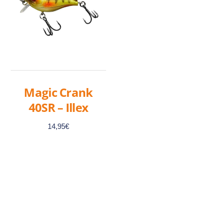
Magic Crank
40SR – Illex
14,95
€
Ce
produit
a