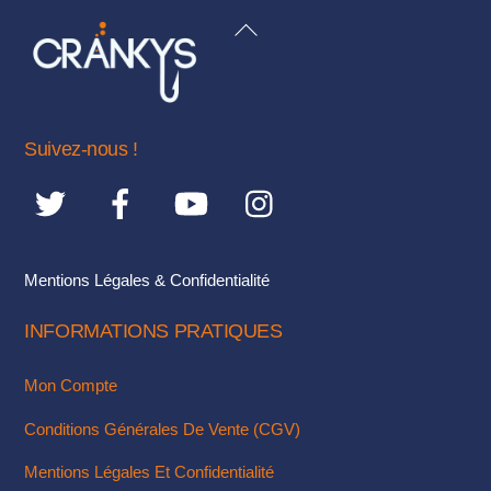
variations.
BACK
Les
TO
options
TOP
peuvent
être
Suivez-nous !
choisies
sur
la
page
du
Mentions Légales & Confidentialité
produit
INFORMATIONS PRATIQUES
Mon Compte
Conditions Générales De Vente (CGV)
Mentions Légales Et Confidentialité