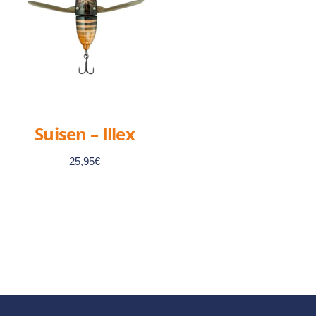
Suisen – Illex
25,95
€
Ce
produit
a
plusieurs