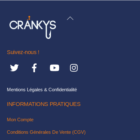
plusieurs
plusieurs
variations.
variations.
BACK
Les
Les
TO
options
options
TOP
peuvent
peuvent
être
être
Suivez-nous !
choisies
choisies
sur
sur
la
la
page
page
du
du
Mentions Légales & Confidentialité
produit
produit
INFORMATIONS PRATIQUES
Mon Compte
Conditions Générales De Vente (CGV)