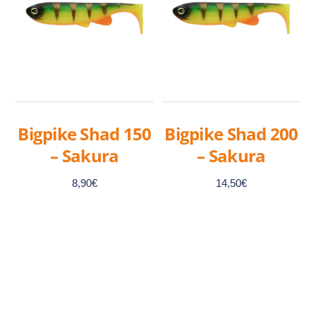
Bigpike Shad 150
Bigpike Shad 200
– Sakura
– Sakura
8,90
€
14,50
€
Ce
Ce
produit
produit
a
a