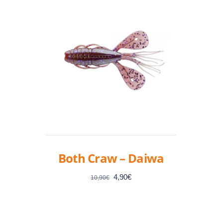
Both Craw – Daiwa
Le
Le
4,90
€
10,90
€
prix
prix
initial
actuel
était :
est :