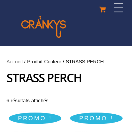
Skip
Cart
Men
to
content
Accueil
/ Produit Couleur / STRASS PERCH
STRASS PERCH
6 résultats affichés
PROMO !
PROMO !