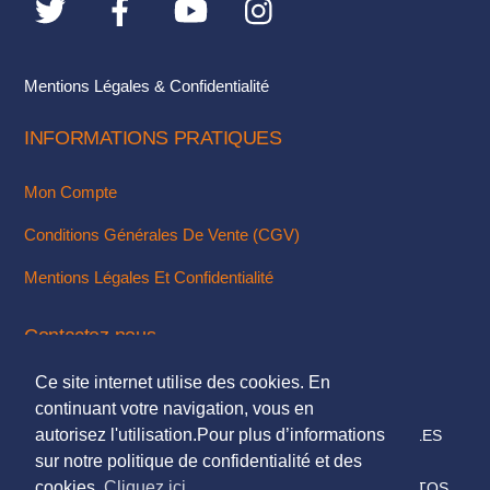
du
la
produit
page
du
Mentions Légales & Confidentialité
produit
INFORMATIONS PRATIQUES
Mon Compte
Conditions Générales De Vente (CGV)
Mentions Légales Et Confidentialité
Contactez-nous
Ce site internet utilise des cookies. En
Via Notre Formulaire De Contact
continuant votre navigation, vous en
autorisez l'utilisation.Pour plus d’informations
© 2018. TOUS DROITS RÉSERVÉS - MENTIONS LÉGALES
sur notre politique de confidentialité et des
DESIGN & INTÉGRATION :
KUBBICOM
cookies.
Cliquez ici
© SAUF MENTIONS CONTRAIRES LES TEXTES & PHOTOS