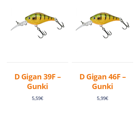
D Gigan 39F –
D Gigan 46F –
Gunki
Gunki
5,59
€
5,99
€
Ce
Ce