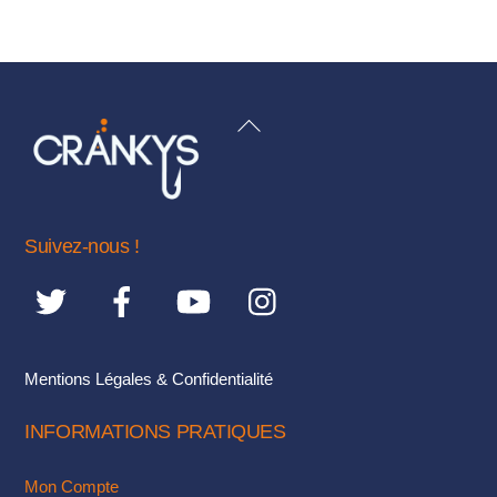
17,10€
produit
a
plusieurs
variations.
BACK
Les
TO
options
TOP
peuvent
être
Suivez-nous !
choisies
sur
la
page
du
Mentions Légales & Confidentialité
produit
INFORMATIONS PRATIQUES
Mon Compte