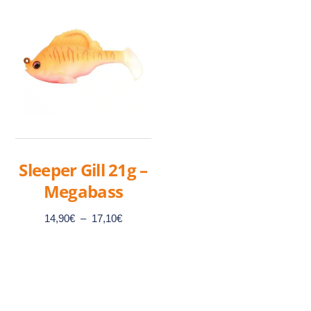
Sleeper Gill 21g –
Megabass
Plage
14,90
€
–
17,10
€
de
prix :
14,90€
à
Ce