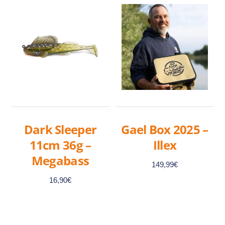
a
a
plusieurs
plusieurs
variations.
variations.
Les
Les
options
options
peuvent
peuvent
être
être
choisies
choisies
sur
sur
Dark Sleeper
Gael Box 2025 –
la
la
11cm 36g –
Illex
page
page
Megabass
du
du
149,99
€
produit
produit
16,90
€