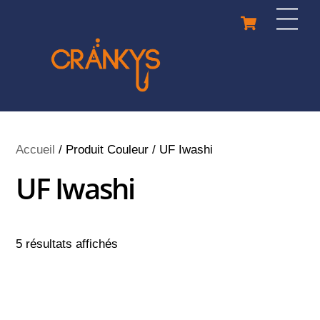
Skip
Cart
Men
to
content
Accueil
/ Produit Couleur / UF Iwashi
UF Iwashi
5 résultats affichés