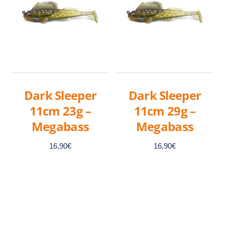
Dark Sleeper
Dark Sleeper
11cm 23g –
11cm 29g –
Megabass
Megabass
16,90
€
16,90
€
Ce
Ce
produit
produit