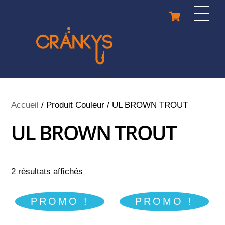
Skip
Cart
Men
to
content
Accueil
/ Produit Couleur / UL BROWN TROUT
UL BROWN TROUT
2 résultats affichés
PROMO !
PROMO !