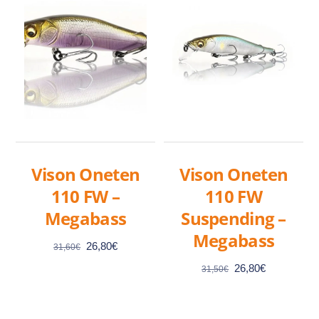
Vison Oneten
Vison Oneten
110 FW –
110 FW
Megabass
Suspending –
Megabass
Le
Le
26,80
€
31,60
€
prix
prix
Le
Le
26,80
€
31,50
€
initial
actuel
prix
prix
était :
est :
initial
actuel