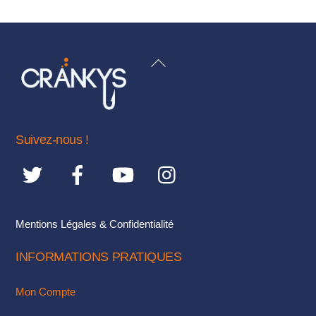
a
plusieurs
variations.
BACK
Les
TO
options
TOP
peuvent
être
Suivez-nous !
choisies
sur
la
page
du
Mentions Légales & Confidentialité
produit
INFORMATIONS PRATIQUES
Mon Compte