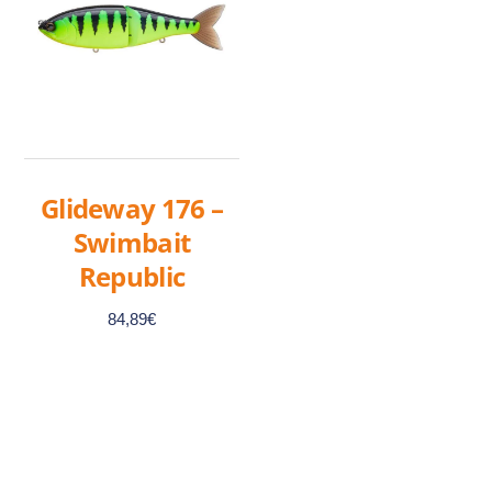
Glideway 176 –
Swimbait
Republic
84,89
€
Ce
produit