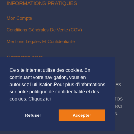
INFORMATIONS PRATIQUES
Mon Compte
Conditions Générales De Vente (CGV)
Mentions Légales Et Confidentialité
Contactez-nous
Ce site internet utilise des cookies. En
Via Notre Formulaire De Contact
continuant votre navigation, vous en
autorisez l'utilisation.Pour plus d’informations
© 2018. TOUS DROITS RÉSERVÉS - MENTIONS LÉGALES
sur notre politique de confidentialité et des
DESIGN & INTÉGRATION :
KUBBICOM
cookies.
Cliquez ici
© SAUF MENTIONS CONTRAIRES LES TEXTES & PHOTOS
PRÉSENTÉS SUR CE SITE NOUS APPARTIENNENT, MERCI
DE NE PAS LES UTILISER SANS NOTRE AUTORISATION.
Refuser
Accepter