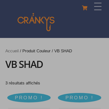
Skip
Cart
Men
to
content
Accueil
/ Produit Couleur / VB SHAD
VB SHAD
3 résultats affichés
PROMO !
PROMO !