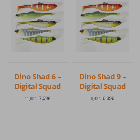
Dino Shad 6 –
Dino Shad 9 –
Digital Squad
Digital Squad
Le
Le
Le
Le
7,99
€
6,99
€
11,90
€
8,45
€
prix
prix
prix
prix
initial
actuel
initial
actuel
était :
est :
était :
est :
11,90€.
7,99€.
8,45€.
6,99€.
Ce
Ce