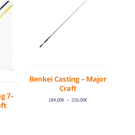
Benkei Casting – Major
Craft
g 7-
Plage
184,00
€
–
216,00
€
ft
de
prix :
184,00€
x
Ce
à
uel