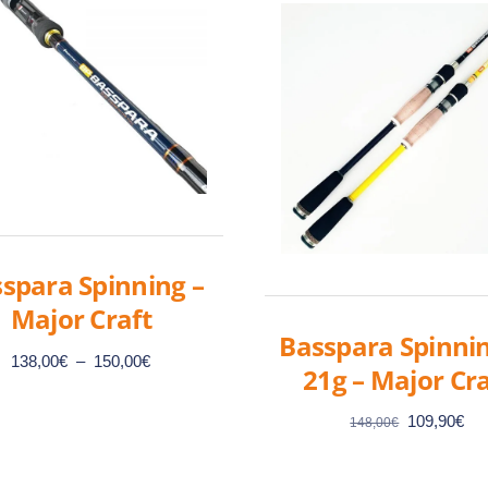
spara Spinning –
Major Craft
Basspara Spinnin
Plage
138,00
€
–
150,00
€
21g – Major Cra
de
prix :
Le
Le
109,90
€
148,00
€
138,00€
prix
pri
Ce
à
initial
act