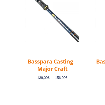
Basspara Casting –
Bas
Major Craft
Plage
138,00
€
–
156,00
€
de
prix :
138,00€
Ce
à