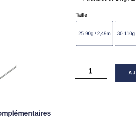
Taille
25-90g / 2,49m
30-110g 
quantité
AJ
de
Beast
X2
spinning
-
complémentaires
Abu
Garcia