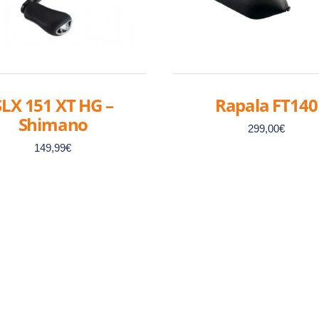
SLX 151 XT HG –
Rapala FT140
Shimano
299,00
€
149,99
€