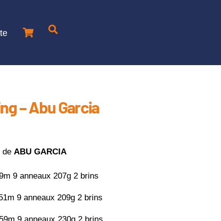
Cart
Je
te
recherche
un
produit
ng – Abu Garcia
2
de
ABU GARCIA
49m 9 anneaux 207g 2 brins
,51m 9 anneaux 209g 2 brins
,59m 9 anneaux 230g 2 brins