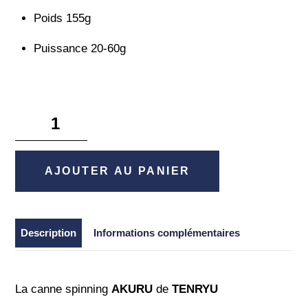
Poids 155g
Puissance 20-60g
quantité
de
Akuru
SP
AJOUTER AU PANIER
80
H
-
Description
Informations complémentaires
Tenryu
La canne spinning
AKURU
de
TENRYU