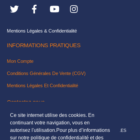
Mentions Légales & Confidentialité
INFORMATIONS PRATIQUES
Mon Compte
Conditions Générales De Vente (CGV)
Mentions Légales Et Confidentialité
Contactez-nous
Ce site internet utilise des cookies. En
Via Notre Formulaire De Contact
continuant votre navigation, vous en
autorisez l'utilisation.Pour plus d’informations
© 2018. TOUS DROITS RÉSERVÉS - MENTIONS LÉGALES
sur notre politique de confidentialité et des
DESIGN & INTÉGRATION :
KUBBICOM