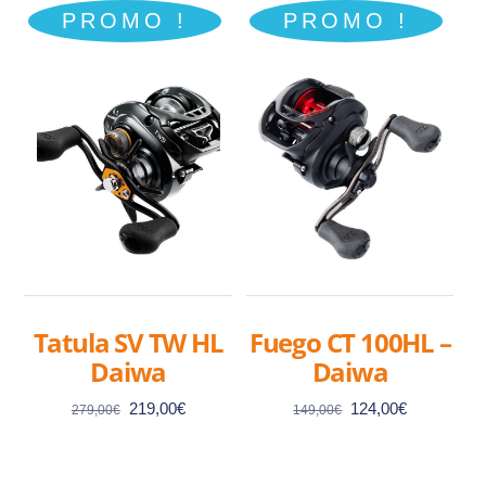
PROMO !
PROMO !
Tatula SV TW HL
Fuego CT 100HL –
Daiwa
Daiwa
Le
Le
Le
Le
219,00
€
124,00
€
279,00
€
149,00
€
prix
prix
prix
prix
initial
actuel
initial
actuel
était :
est :
était :
est :