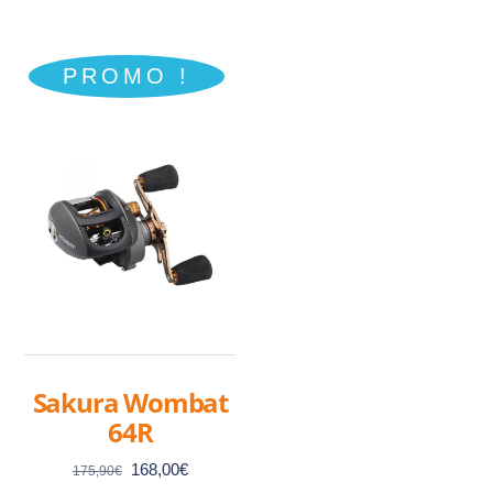
279,00€.
219,00€.
149,00€.
124,00€.
PROMO !
Sakura Wombat
64R
Le
Le
168,00
€
175,90
€
prix
prix