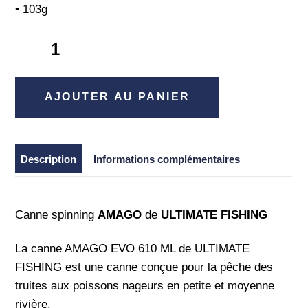
• 103g
quantité
de
Amago
Evo
AJOUTER AU PANIER
610
ML
-
Description
Informations complémentaires
Ultimate
Fishing
Canne spinning
AMAGO
de
ULTIMATE FISHING
La canne AMAGO EVO 610 ML de ULTIMATE
FISHING est une canne conçue pour la pêche des
truites aux poissons nageurs en petite et moyenne
rivière.