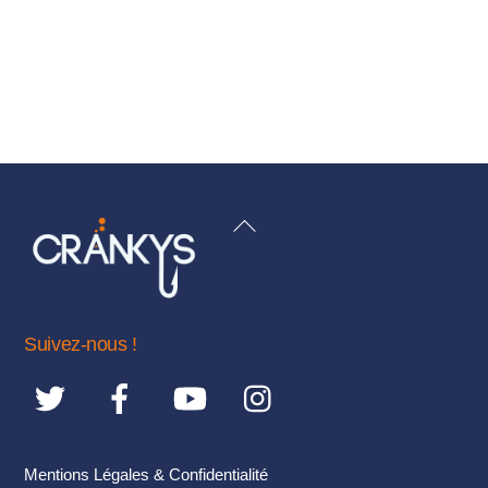
initial
actuel
était :
est :
175,90€.
168,00€.
BACK
TO
TOP
Suivez-nous !
Mentions Légales & Confidentialité