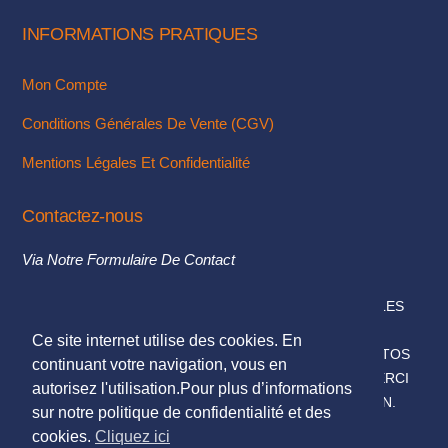
INFORMATIONS PRATIQUES
Mon Compte
Conditions Générales De Vente (CGV)
Mentions Légales Et Confidentialité
Contactez-nous
Via Notre Formulaire De Contact
© 2018. TOUS DROITS RÉSERVÉS - MENTIONS LÉGALES
DESIGN & INTÉGRATION :
KUBBICOM
Ce site internet utilise des cookies. En
© SAUF MENTIONS CONTRAIRES LES TEXTES & PHOTOS
continuant votre navigation, vous en
PRÉSENTÉS SUR CE SITE NOUS APPARTIENNENT, MERCI
autorisez l'utilisation.Pour plus d’informations
DE NE PAS LES UTILISER SANS NOTRE AUTORISATION.
sur notre politique de confidentialité et des
cookies.
Cliquez ici