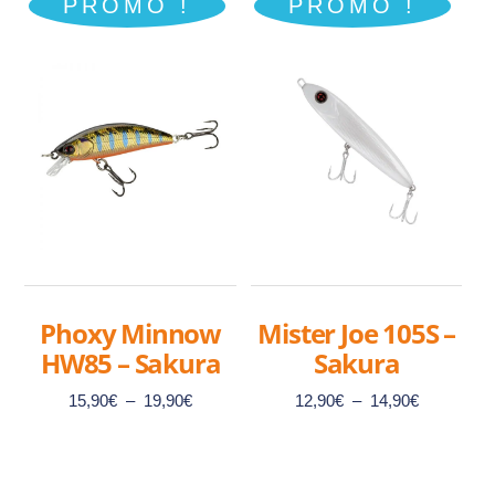
PROMO !
PROMO !
Phoxy Minnow
Mister Joe 105S –
HW85 – Sakura
Sakura
Plage
Plage
15,90
€
–
19,90
€
12,90
€
–
14,90
€
de
de
prix :
prix :
15,90€
12,90€