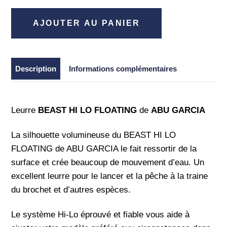
quantité
AJOUTER AU PANIER
de
Beast
Hi
Description
Informations complémentaires
Lo
Floating
9cm
Leurre
BEAST HI LO FLOATING
de
ABU GARCIA
-
Abu
La silhouette volumineuse du BEAST HI LO
Garcia
FLOATING de ABU GARCIA le fait ressortir de la
surface et crée beaucoup de mouvement d’eau. Un
excellent leurre pour le lancer et la pêche à la traine
du brochet et d’autres espèces.
Le système Hi-Lo éprouvé et fiable vous aide à