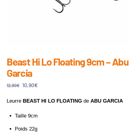
Beast Hi Lo Floating 9cm – Abu
Garcia
Le
Le
10,90
€
12,90
€
prix
prix
initial
actuel
Leurre
BEAST HI LO FLOATING
de
ABU GARCIA
était :
est :
Taille 9cm
12,90€.
10,90€.
Poids 22g