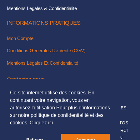
du
Mentions Légales & Confidentialité
produit
INFORMATIONS PRATIQUES
Mon Compte
Conditions Générales De Vente (CGV)
Mentions Légales Et Confidentialité
Contactez-nous
Ce site internet utilise des cookies. En
Via Notre Formulaire De Contact
continuant votre navigation, vous en
autorisez l'utilisation.Pour plus d’informations
© 2018. TOUS DROITS RÉSERVÉS - MENTIONS LÉGALES
sur notre politique de confidentialité et des
DESIGN & INTÉGRATION :
KUBBICOM
cookies.
Cliquez ici
© SAUF MENTIONS CONTRAIRES LES TEXTES & PHOTOS
PRÉSENTÉS SUR CE SITE NOUS APPARTIENNENT, MERCI
DE NE PAS LES UTILISER SANS NOTRE AUTORISATION.
Refuser
Accepter