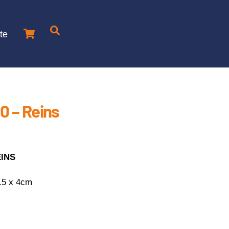
Cart
Je
te
recherche
un
produit
0 – Reins
INS
.5 x 4cm