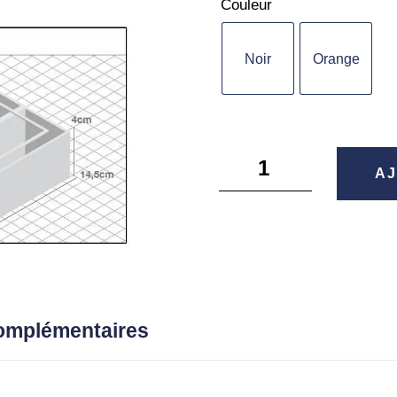
Couleur
Noir
Orange
quantité
AJ
de
Boite
Meiho
3010
-
Reins
complémentaires