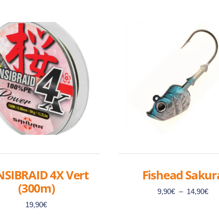
NSIBRAID 4X Vert
Fishead Sakur
(300m)
Pla
9,90
€
–
14,90
€
de
19,90
€
prix