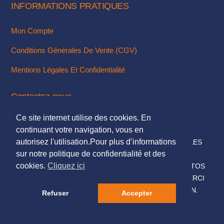
INFORMATIONS PRATIQUES
Mon Compte
Conditions Générales De Vente (CGV)
Mentions Légales Et Confidentialité
Contactez-nous
Ce site internet utilise des cookies. En
Via Notre Formulaire De Contact
continuant votre navigation, vous en
autorisez l'utilisation.Pour plus d’informations
© 2018. TOUS DROITS RÉSERVÉS - MENTIONS LÉGALES
sur notre politique de confidentialité et des
DESIGN & INTÉGRATION :
KUBBICOM
cookies.
Cliquez ici
© SAUF MENTIONS CONTRAIRES LES TEXTES & PHOTOS
PRÉSENTÉS SUR CE SITE NOUS APPARTIENNENT, MERCI
DE NE PAS LES UTILISER SANS NOTRE AUTORISATION.
Refuser
Accepter