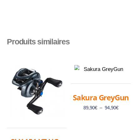
Produits similaires
Sakura GreyGun
Plage
89,90
€
–
94,90
€
de
prix :
89,90€
à