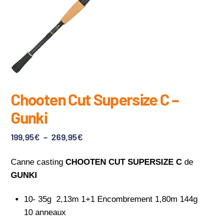
Chooten Cut Supersize C –
Gunki
Plage
199,95
€
–
269,95
€
de
Canne casting
CHOOTEN CUT SUPERSIZE C
de
prix :
GUNKI
199,95€
à
10- 35g 2,13m 1+1 Encombrement 1,80m 144g
269,95€
10 anneaux