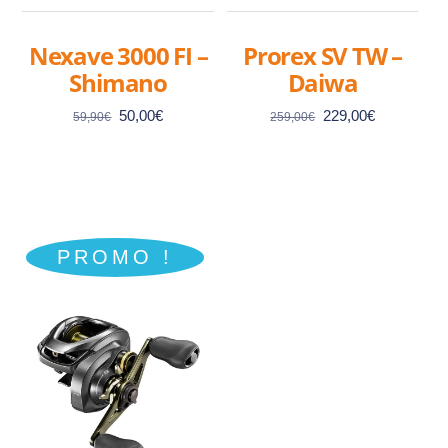
Nexave 3000 FI –
Prorex SV TW –
Shimano
Daiwa
Le
Le
Le
Le
50,00
€
229,00
€
59,90
€
259,00
€
prix
prix
prix
prix
initial
actuel
initial
actuel
était :
est :
était :
est :
59,90€.
50,00€.
259,00€.
229,00€.
PROMO !