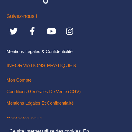
Suivez-nous !
Mentions Légales & Confidentialité
INFORMATIONS PRATIQUES
Mon Compte
Conditions Générales De Vente (CGV)
Mentions Légales Et Confidentialité
Contactez-nous
Ce site internet utilise des cookies. En
Via Notre Formulaire De Contact