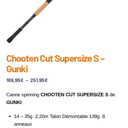
Chooten Cut Supersize S –
Gunki
Plage
189,95
€
–
251,95
€
de
Canne spinning
CHOOTEN CUT SUPERSIZE S
de
prix :
GUNKI
189,95€
à
14 – 35g 2,20m Talon Démontable 139g 8
251,95€
anneaux