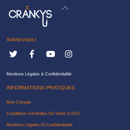
BACK
Les
TO
options
TOP
peuvent
être
choisies
Suivez-nous !
sur
la
page
du
Mentions Légales & Confidentialité
produit
INFORMATIONS PRATIQUES
Mon Compte
Conditions Générales De Vente (CGV)
Mentions Légales Et Confidentialité