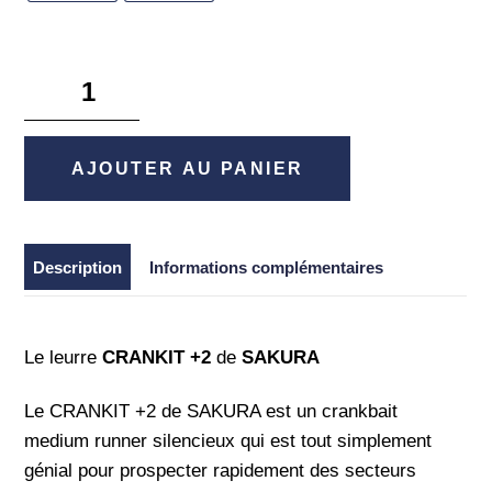
quantité
de
Crankit
+2
AJOUTER AU PANIER
-
Sakura
Description
Informations complémentaires
Le leurre
CRANKIT +2
de
SAKURA
Le CRANKIT +2 de SAKURA est un crankbait
medium runner silencieux qui est tout simplement
génial pour prospecter rapidement des secteurs