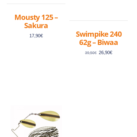
Mousty 125 –
Sakura
Swimpike 240
17,90
€
62g – Biwaa
Le
Le
26,90
€
39,50
€
prix
prix
initial
actuel
Ce
était :
est :
39,50€.
26,90€.
produit
a
Ce
plusieurs
produit
variations.
a
Les
plusieurs
options
variations.
peuvent
Les